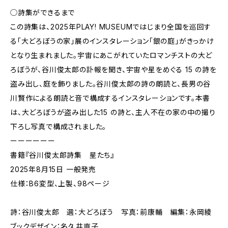
◯詩集ができるまで
この詩集は、2025年PLAY! MUSEUMではじまり全国を巡回す
る「大どろぼうの家」展のインスタレーション「銀の庭」がきっかけ
となり生まれました。宇宙にあこがれていたロマンチストの⼤ど
ろぼうが、⾕川俊太郎の訃報を聞き、宇宙や星をめぐる 15 の詩を
盗み出し、庭を飾りました。⾕川俊太郎の詩の朗読と、長男の⾕
川賢作による朗読と⾳で構成するインスタレーションです。本書
は、⼤どろぼうが盗み出した15 の詩と、主⼈不在の家の中の撮り
下ろし写真で構成されました。
ーーーーーー
書籍『谷川俊太郎詩集 星たち』
2025年8月15日 一般発売
仕様：B6変型、上製、98ページ
詩：谷川俊太郎 選：大どろぼう 写真：前康輔 編集：永岡綾
ブックデザイン：名久井直子