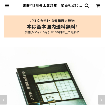
書籍『谷川俊太郎詩集 星たち』詩：谷
川俊太郎 選：大どろぼう 写真：前
康輔 | ブルーシープショップ
ご注文から1〜3営業日で発送
本は基本国内送料無料！
対象外アイテムも計8000円以上で無料に