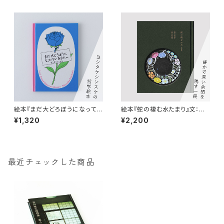
絵本『まだ大どろぼうになってい
絵本『蛇の棲む水たまり』文：梨
ないあなたへ』ヨシタケシンスケ
木香歩 器：鹿児島睦
¥1,320
¥2,200
最近チェックした商品