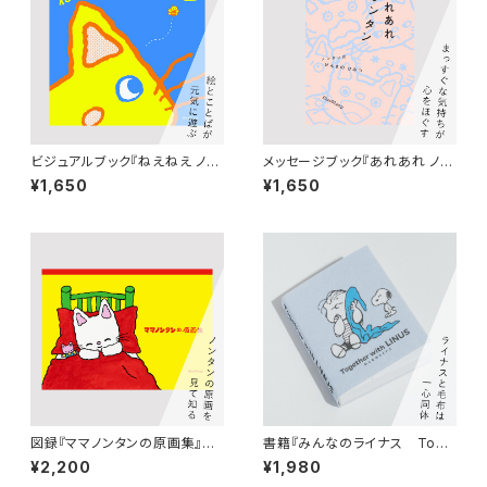
ビジュアルブック『ねえねえ ノン
メッセージブック『あれあれ ノン
タン』絵：キヨノサチコ 構成：
タン』絵・ことば：キヨノサチコ
¥1,650
¥1,650
佐々木俊（AYOND）
図録『ママノンタンの原画集』絵：
書籍『みんなのライナス Toge
キヨノサチコ
ther with LINUS』（スヌーピー
¥2,200
¥1,980
ミュージアム図録）