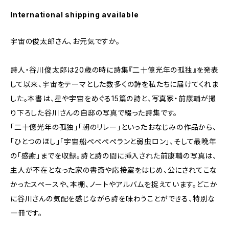
International shipping available
宇宙の俊太郎さん、お元気ですか。
詩人・谷川俊太郎は20歳の時に詩集『二十億光年の孤独』を発表
して以来、宇宙をテーマとした数多くの詩を私たちに届けてくれま
した。本書は、星や宇宙をめぐる15篇の詩と、写真家・前康輔が撮
り下ろした谷川さんの自邸の写真で綴った詩集です。
「二十億光年の孤独」「朝のリレー」といったおなじみの作品から、
「ひとつのほし」「宇宙船ぺぺぺぺランと弱虫ロン」、そして最晩年
の「感謝」までを収録。詩と詩の間に挿入された前康輔の写真は、
主人が不在となった家の書斎や応接室をはじめ、公にされてこな
かったスペースや、本棚、ノートやアルバムを捉えています。どこか
に谷川さんの気配を感じながら詩を味わうことができる、特別な
一冊です。