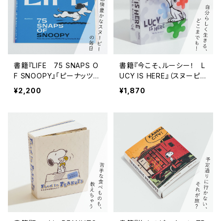
書籍『LIFE 75 SNAPS O
書籍『今こそ、ルーシー！ L
F SNOOPY』「ピーナッツ7
UCY IS HERE』（スヌーピ
5周年記念 ザ・スヌーピー
ーミュージアム図録）
¥2,200
¥1,870
展 世界のともだちになっ
た犬。」関連書籍