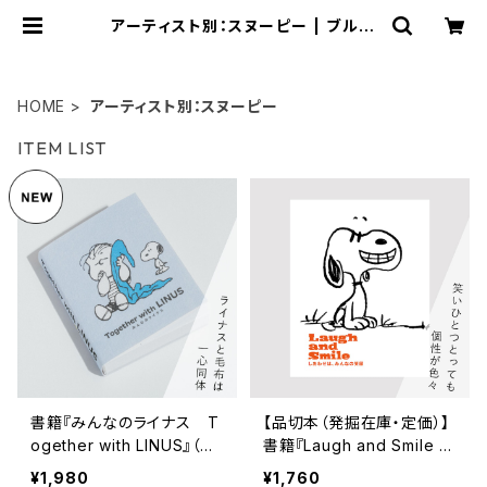
アーティスト別：スヌーピー | ブルー
シープショップ
HOME
アーティスト別：スヌーピー
ITEM LIST
書籍『みんなのライナス T
【品切本（発掘在庫・定価）】
ogether with LINUS』（ス
書籍『Laugh and Smile し
ヌーピーミュージアム図録）
あわせは、みんなの笑顔』
¥1,980
¥1,760