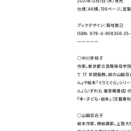
2021年12月1日（水）発売
仕様：A6横、136ページ、
ブックデザイン：菊地敦己
ISBN: 978-4-908356-25
ーーーーー
◯中川李枝子
作家。東京都立高等保母学院
て 17 年間勤務。妹の山脇
ん』や絵本「ぐりとぐら」シリー
ん』（いずれも 福音館書店）
『本・子ども・絵本』（文藝春
◯山脇百合子
絵本作家、挿絵画家。上智大