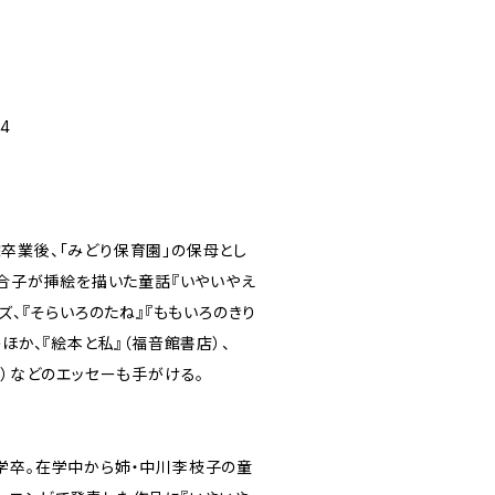
並製
-4
卒業後、「みどり保育園」の保母とし
百合子が挿絵を描いた童話『いやいやえ
ズ、『そらいろのたね』『ももいろのきり
のほか、『絵本と私』（福音館書店）、
秋）などのエッセーも手がける。
学卒。在学中から姉・中川李枝子の童