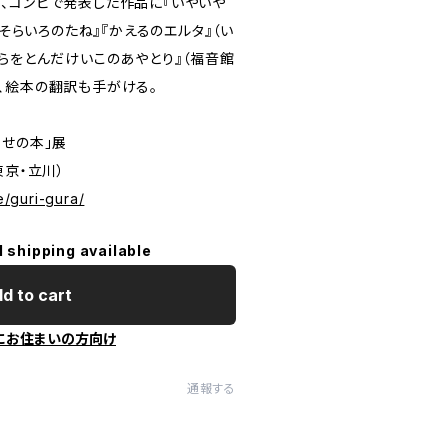
、コンビで発表した作品に『いやいや
『そらいろのたね』『かえるのエルタ』（い
らをとんだけいこのあやとり』（福音館
、絵本の翻訳も手がける。
わせの本」展
（東京・立川）
e/guri-gura/
l shipping available
d to cart
にお住まいの方向け
通報する