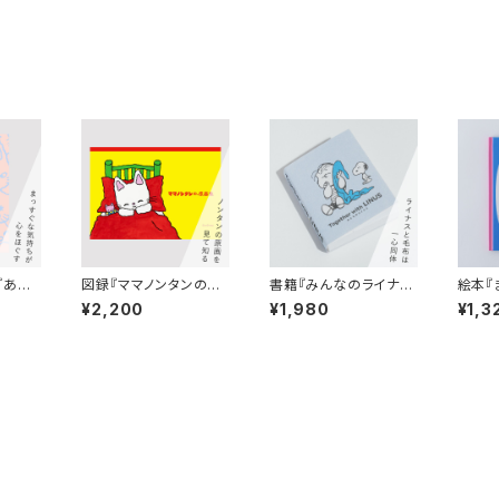
『あれ
図録『ママノンタンの原
書籍『みんなのライナ
絵本『
・こと
画集』絵：キヨノサチコ
ス Together with LI
なって
¥2,200
¥1,980
¥1,3
コ
NUS』（スヌーピーミュ
ヨシタ
ージアム図録）