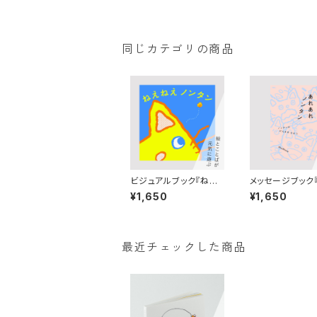
同じカテゴリの商品
ビジュアルブック『ねえ
メッセージブック
ねえ ノンタン』絵：キヨノ
あれ ノンタン』絵
¥1,650
¥1,650
サチコ 構成：佐々木俊
ば：キヨノサチ
（AYOND）
最近チェックした商品