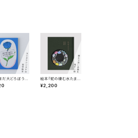
まだ大どろぼうに
絵本『蛇の棲む水たま
いないあなたへ』
り』文：梨木香歩 器：鹿
20
¥2,200
ケシンスケ
児島睦