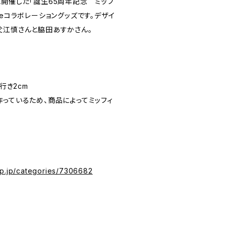
1年に開催した「誕生65周年記念 ミッフ
adomeコラボレーショングッズです。デザイ
父江慎さんと脇田あすかさん。
行き2cm
作っているため、商品によってミッフィ
op.jp/categories/7306682