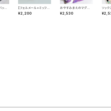
バッグ」
【フェルメール×ミッフィ
おやすみまえのマグカッ
ソック
ー】手紙を書くミッフィー
プ『ねんねこ』THE CAB
にあわ
¥2,200
¥2,530
¥2,5
（マスコット）
IN COMPANY
N CO
cm／2