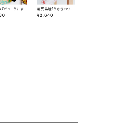
ス『がっこうにま
鹿児島睦「うさぎのリネ
ない』THE CABI
ンハンカチ」
30
¥2,640
MPANY （19-21
5-27cm）