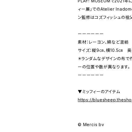
PLAY! MUSEUMで202
ィー展」でのAtelier In
ン監修はコズフィッシュの祖
ーーーーーー
素材：レーヨン、綿など混紡
サイズ：縦9㎝、横10.5㎝ 奥
＊ランダムなデザインの布で
ーの位置や数が異なります。
ーーーーーー
▼ミッフィーのアイテム
https://bluesheep.thesh
© Mercis bv