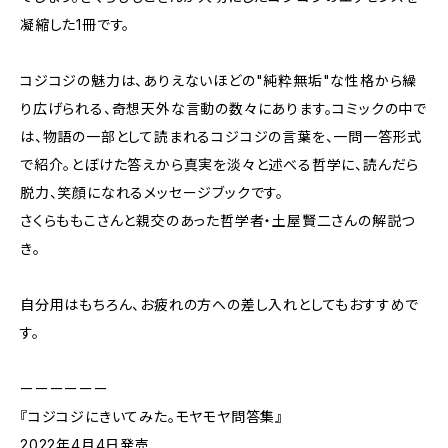
凝縮した1冊です。
コジコジの魅力は、ありえないほどの"純粋無垢"な性格から繰
り広げられる、奇想天外な言動の数々にあります。コミックの中で
は、物語の一部として読まれるコジコジの言葉を、一問一答形式
で紹介。とぼけた答えから真実を淡々と述べる哲学に、読んだら
脱力、笑顔になれるメッセージブックです。
さくらももこさんと親交のあった哲学者・土屋賢二さんの解説つ
き。
自分用はもちろん、お疲れの方への差し入れとしてもおすすめで
す。
ーーーーーー
『コジコジにきいてみた。モヤモヤ問答集』
2022年4月4日発売