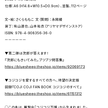
仕様：A6（H14.8×W10.5×D0.9cm）、並製、112ページ
文・絵：さくらももこ 文（質問）：永岡綾
装丁：有山達也、山本祐衣（アリヤマデザインストア）
ISBN: 978-4-908356-36-0
ーーーーーー
▼第二弾は次郎が答えます！
『次郎にもきいてみた。ブツブツ問答集』
https://bluesheep.theshop.jp/items/92069173
▼コジコジを愛するすべての方へ、待望の決定版
図録『COJI COJI FAN BOOK コジコジのすべて』
https://bluesheep.theshop.jp/items/61151312
◯この本は、展覧会「コジコジ万博」から生まれました。