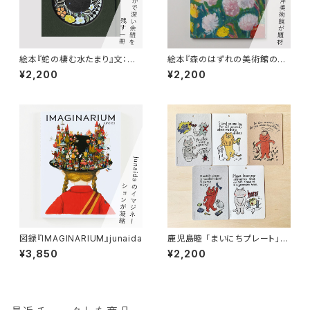
絵本『蛇の棲む水たまり』文：梨
絵本『森のはずれの美術館の
木香歩 器：鹿児島睦
話』文：梨木香歩 絵：ゲオルグ・
¥2,200
¥2,200
ハレンスレーベン
図録『IMAGINARIUM』junaida
鹿児島睦 「まいにちプレート」5
種セット
¥3,850
¥2,200