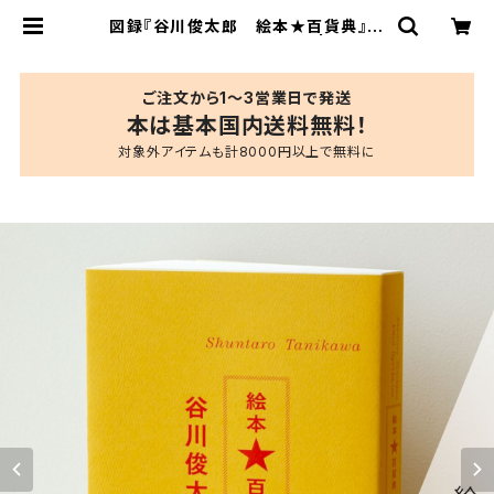
図録『谷川俊太郎 絵本★百貨典』構
成・インタビュー：刈谷政則 | ブルー
シープショップ
ご注文から1〜3営業日で発送
本は基本国内送料無料！
対象外アイテムも計8000円以上で無料に