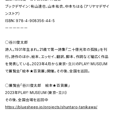
ブックデザイン：有山達也、山本祐衣、中本ちはる（アリヤマデザイ
ンストア）
ISBN：978-4-908356-44-5
ーーーーーー
◯谷川俊太郎
詩人。1931年生まれ。21歳で第一詩集『二十億光年の孤独』を刊
行。詩作のほか、絵本、エッセイ、翻訳、脚本、作詞など幅広く作品
を発表している。2023年4月から東京・立川のPLAY! MUSEUM
で展覧会「絵本★百貨展」開催。その後、全国を巡回。
◯展覧会「谷川俊太郎 絵本★百貨展」
2023年PLAY! MUSEUM（東京・立川）
その後、全国会場を巡回中
https://bluesheep.jp/projects/shuntaro-tanikawa/