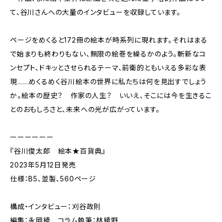
て、谷川さんへの大量のインタビューを収録しています。
ページをめくると172冊の絵本が時系列に現れます。それはまる
で始まりも終わりもない、無限の絵巻を繰るかのよう。斬新なコ
ンセプト、ドキッとさせられるテーマ、前衛的ともいえる多彩な表
現……めくるめく谷川絵本の世界に私たちは何を見出すでしょう
か――。絵本の歴史？ 作家の人生？ いいえ、そこには今を生きるこ
とのおもしろさと、未来への光が広がっています。
ーーーーーー
『谷川俊太郎 絵本★百貨典』
2023年5月12日発売
仕様：B5、並製、560ページ
構成・インタビュー：刈谷政則
編集：永岡綾 コラム執筆：林綾野