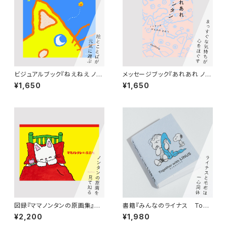
ビジュアルブック『ねえねえ ノン
メッセージブック『あれあれ ノン
タン』絵：キヨノサチコ 構成：
タン』絵・ことば：キヨノサチコ
¥1,650
¥1,650
佐々木俊（AYOND）
図録『ママノンタンの原画集』絵：
書籍『みんなのライナス Toge
キヨノサチコ
ther with LINUS』（スヌーピー
¥2,200
¥1,980
ミュージアム図録）