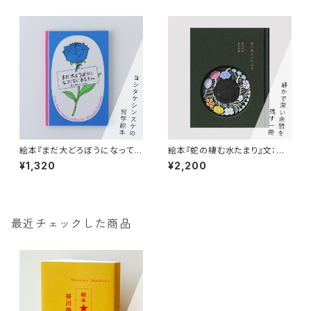
絵本『まだ大どろぼうになってい
絵本『蛇の棲む水たまり』文：梨
ないあなたへ』ヨシタケシンスケ
木香歩 器：鹿児島睦
¥1,320
¥2,200
最近チェックした商品