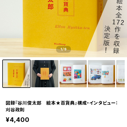
1
/9
図録『谷川俊太郎 絵本★百貨典』構成・インタビュー：
刈谷政則
¥4,400