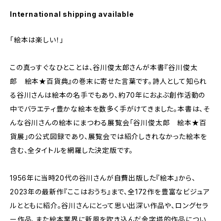
International shipping available
「絵本は楽しい！」
この真っすぐなひとことは、谷川俊太郎さんが本書『谷川俊太
郎 絵本★百貨典』の巻末に寄せた言葉です。詩人として知られ
る谷川さんは絵本の名手でもあり、約70年におよぶ創作活動の
中でバラエティ豊かな絵本を数多く手がけてきました。本書は、そ
んな谷川さんの絵本にまつわる展覧会「谷川俊太郎 絵本★百
貨展」の公式図録であり、展覧会では紹介しきれなかった絵本を
含む、全タイトルを網羅した決定版です。
1956年に当時20代の谷川さんが自費出版した『絵本』から、
2023年の最新作『ここはおうち』まで、全172作を豊富なビジュア
ルとともに紹介。谷川さんにとって思い出深い作品や、ロングセラ
ー作品、また絵本業界に新風を吹き込んだ金字塔的作品につい