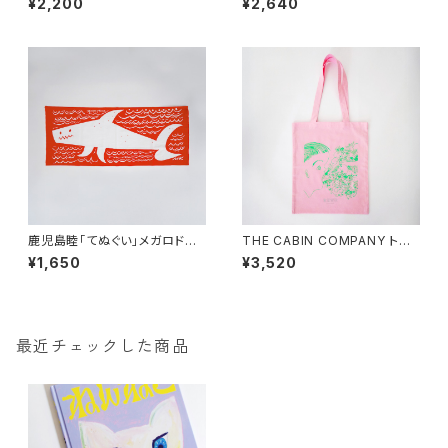
¥2,200
¥2,640
鹿児島睦「てぬぐい」メガロドン・
THE CABIN COMPANY トー
レッド
トバッグ「童堂賛歌」チェリーブ
¥1,650
¥3,520
ロッサムピンク
最近チェックした商品