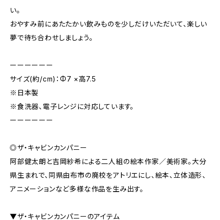
い。
おやすみ前にあたたかい飲みものを少しだけいただいて、楽しい
夢で待ち合わせしましょう。
ーーーーーー
サイズ(約/cm)：Φ7 ×高7.5
※日本製
※食洗器、電子レンジに対応しています。
ーーーーーー
◎ザ・キャビンカンパニー
阿部健太朗と吉岡紗希による二人組の絵本作家／美術家。大分
県生まれで、同県由布市の廃校をアトリエにし、絵本、立体造形、
アニメーションなど多様な作品を生み出す。
▼ザ・キャビンカンパニーのアイテム