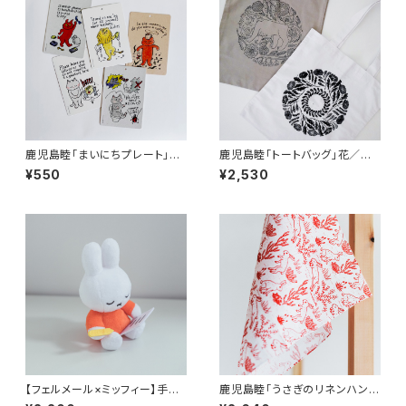
鹿児島睦「まいにちプレート」全
鹿児島睦「トートバッグ」花／ラ
5種
イオン
¥550
¥2,530
【フェルメール×ミッフィー】手紙
鹿児島睦「うさぎのリネンハンカ
を書くミッフィー（マスコット）
チ」