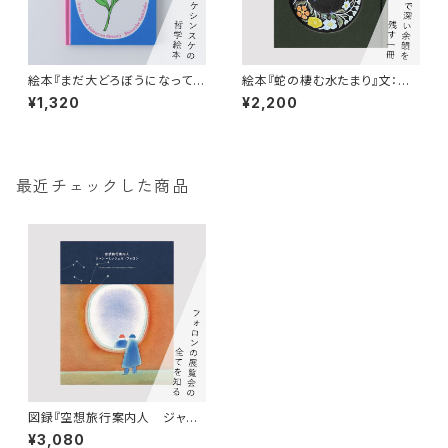
絵本『まだ大どろぼうになってい
絵本『蛇の棲む水たまり』文：梨
ないあなたへ』ヨシタケシンスケ
木香歩 器：鹿児島睦
¥1,320
¥2,200
最近チェックした商品
図録『空想旅行案内人 ジャン
＝ミッシェル・フォロン』
¥3,080