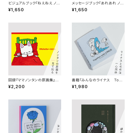
ビジュアルブック『ねえねえ ノン
メッセージブック『あれあれ ノン
タン』絵：キヨノサチコ 構成：
タン』絵・ことば：キヨノサチコ
¥1,650
¥1,650
佐々木俊（AYOND）
図録『ママノンタンの原画集』絵：
書籍『みんなのライナス Toge
キヨノサチコ
ther with LINUS』（スヌーピー
¥2,200
¥1,980
ミュージアム図録）