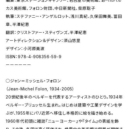
編集：東京ステーションギャラリー、名古屋市美術館、あべのハル
カス美術館、フォロン財団、中日新聞社、柴原聡子
執筆：ステファニー・アンゲルロット、浅川真紀、久保田舞美、冨田
章、半澤紀恵
翻訳：クリストファー・スティヴンズ、半澤紀恵
アートディレクション＆デザイン：須山悠里
デザイン：小河原美波
ISBN：978-4-908356-59-9
ーーーーーー
◯ジャン＝ミッシェル・フォロン
（Jean-Michel Folon, 1934-2005）
20世紀後半のベルギーを代表するアーティストのひとり。1934年
ベルギー・ブリュッセル生まれ。はじめは建築や工業デザインを学
ぶが、1955年にパリ近郊へ移住し本格的に絵を描き始める。
1960年代初頭に雑誌『ニューヨーカー』や『タイム』の表紙を飾