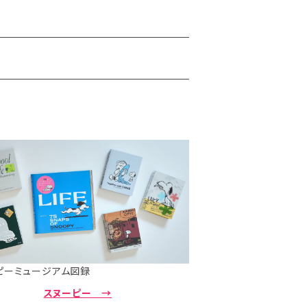
ピーミュージアム図録
スヌーピー →