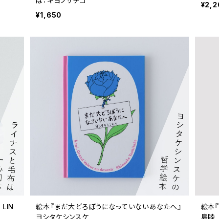
ば：キヨノサチコ
¥2,2
¥1,650
LIN
絵本『まだ大どろぼうになっていないあなたへ』
絵本
ヨシタケシンスケ
島睦