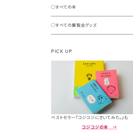
◯すべての本
◯すべての展覧会グッズ
PICK UP
ベストセラー『コジコジにきいてみた。』も
コジコジの本 →